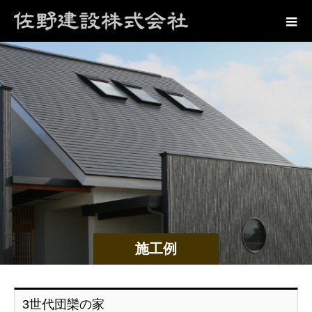
施工例
3世代団欒の家