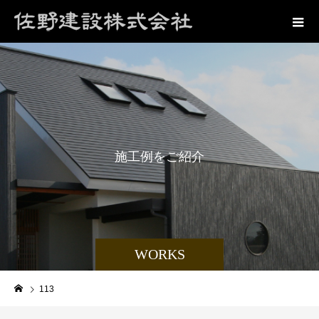
施
工
例
を
ご
紹
介
WORKS
113