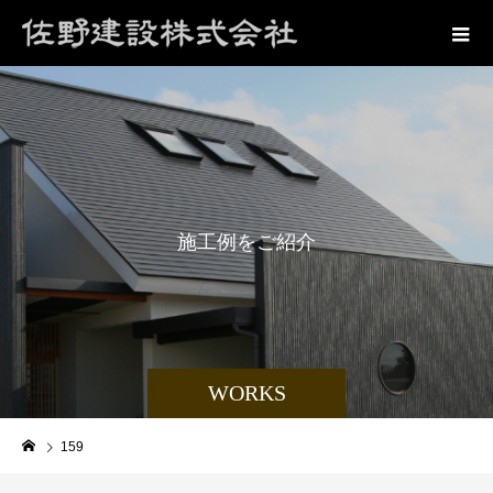
施
工
例
を
ご
紹
介
WORKS
159