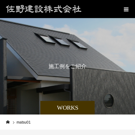
施
工
例
を
ご
紹
介
WORKS
matsu01