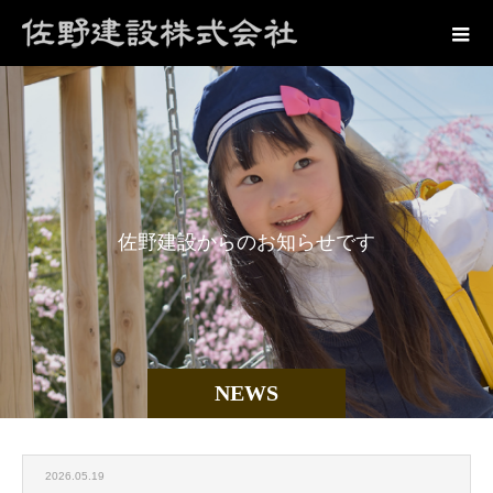
佐
野
建
設
か
ら
の
お
知
ら
せ
で
す
NEWS
2026.05.19