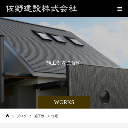
施
工
例
を
ご
紹
介
WORKS
ブログ
施工例
住宅