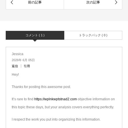
コメント ( 1 )
トラックバック ( 0 )
Jessica
2026年 6月 05日
返信
引用
Hey!
Thanks for posting this awesome post.
It’s rare to find
https://wplnkwptstnad2.com
objective information on
this topic these days, but your analysis covers everything perfectly.
I respect the work you put into organizing this information.