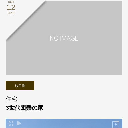
NOV
12
2018
施工例
住宅
3世代団欒の家