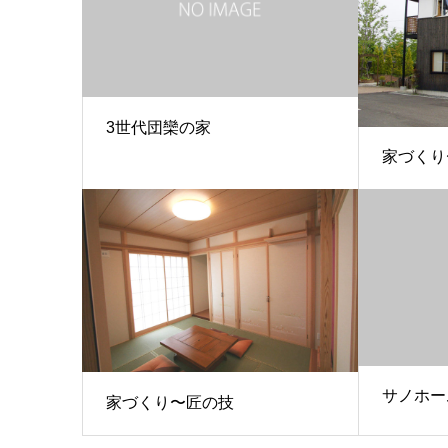
3世代団欒の家
家づくり
サノホー
家づくり〜匠の技