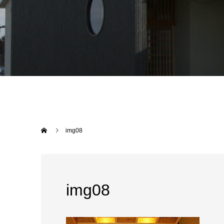
img08
img08