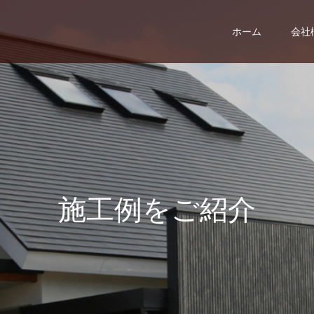
ホーム
会社
施
工
例
を
ご
紹
介